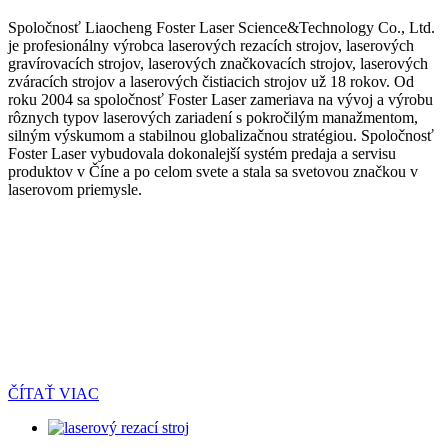
Spoločnosť Liaocheng Foster Laser Science&Technology Co., Ltd.
je profesionálny výrobca laserových rezacích strojov, laserových
gravírovacích strojov, laserových značkovacích strojov, laserových
zváracích strojov a laserových čistiacich strojov už 18 rokov. Od
roku 2004 sa spoločnosť Foster Laser zameriava na vývoj a výrobu
rôznych typov laserových zariadení s pokročilým manažmentom,
silným výskumom a stabilnou globalizačnou stratégiou. Spoločnosť
Foster Laser vybudovala dokonalejší systém predaja a servisu
produktov v Číne a po celom svete a stala sa svetovou značkou v
laserovom priemysle.
ČÍTAŤ VIAC