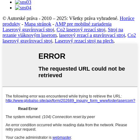
© Autorské práva - 2010 – 2025: Všetky práva vyhradené.
Horúce
produkty
-
Mapa stránok
-
AMP pre mobilné zariadenia
Laserový gravírovací stroj
,
Co2 laserový rezací stroj
,
Stroj na
rezanie vláknovým laserom
,
laserový rezací a gravírovací stroj
,
Co2
laserový gravírovací stroj
,
Laserový rezací stroj na plech
,