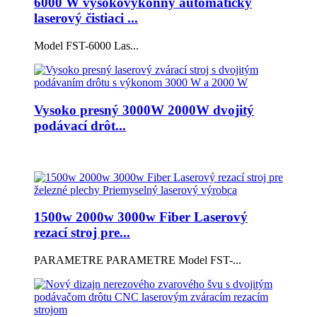
6000 W vysokovýkonný automatický
laserový čistiaci ...
Model FST-6000 Las...
Vysoko presný 3000W 2000W dvojitý
podávací drôt...
1500w 2000w 3000w Fiber Laserový
rezací stroj pre...
PARAMETRE PARAMETRE Model FST-...