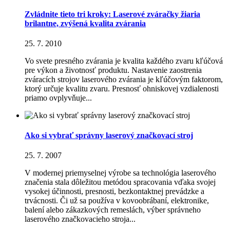
Zvládnite tieto tri kroky: Laserové zváračky žiaria
brilantne, zvýšená kvalita zvárania
25. 7. 2010
Vo svete presného zvárania je kvalita každého zvaru kľúčová
pre výkon a životnosť produktu. Nastavenie zaostrenia
zváracích strojov laserového zvárania je kľúčovým faktorom,
ktorý určuje kvalitu zvaru. Presnosť ohniskovej vzdialenosti
priamo ovplyvňuje...
Ako si vybrať správny laserový značkovací stroj
25. 7. 2007
V modernej priemyselnej výrobe sa technológia laserového
značenia stala dôležitou metódou spracovania vďaka svojej
vysokej účinnosti, presnosti, bezkontaktnej prevádzke a
trvácnosti. Či už sa používa v kovoobrábaní, elektronike,
balení alebo zákazkových remeslách, výber správneho
laserového značkovacieho stroja...