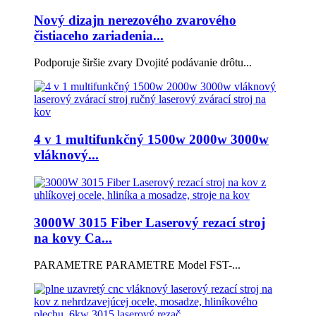
Nový dizajn nerezového zvarového
čistiaceho zariadenia...
Podporuje širšie zvary Dvojité podávanie drôtu...
4 v 1 multifunkčný 1500w 2000w 3000w
vláknový...
3000W 3015 Fiber Laserový rezací stroj
na kovy Ca...
PARAMETRE PARAMETRE Model FST-...