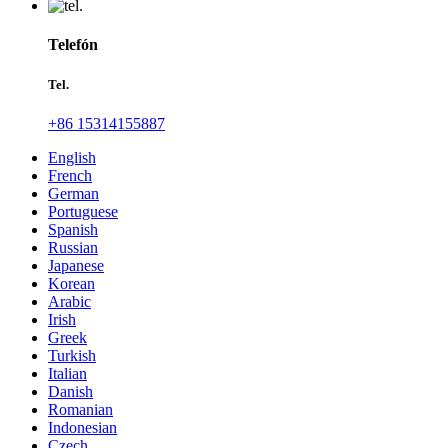
Telefón
Tel.
+86 15314155887
English
French
German
Portuguese
Spanish
Russian
Japanese
Korean
Arabic
Irish
Greek
Turkish
Italian
Danish
Romanian
Indonesian
Czech